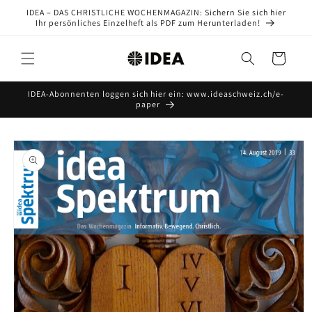
Direkt
IDEA – DAS CHRISTLICHE WOCHENMAGAZIN: Sichern Sie sich hier
zum
Ihr persönliches Einzelheft als PDF zum Herunterladen!
Inhalt
Warenkorb
IDEA-Abonnenten loggen sich hier ein: www.ideaschweiz.ch/e-
paper
oduktinformationen
ringen