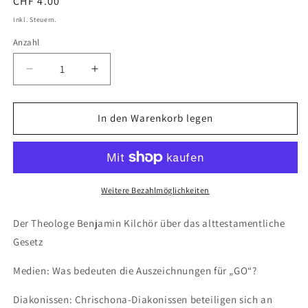
Normaler
CHF 4.00
Preis
Inkl. Steuern.
Anzahl
Verringere
Erhöhe
die
die
Menge
Menge
für
für
In den Warenkorb legen
2019-
2019-
33
33
Leben
Leben
mit
mit
dem
dem
Weitere Bezahlmöglichkeiten
Gesetz?
Gesetz?
Der Theologe Benjamin Kilchör über das alttestamentliche
Gesetz
Medien: Was bedeuten die Auszeichnungen für „GO“?
Diakonissen: Chrischona-Diakonissen beteiligen sich an