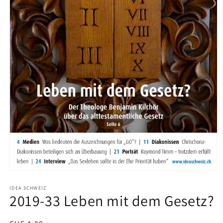
Medien
1
in
IDEA SCHWEIZ
2019-33 Leben mit dem Gesetz?
Modal
öffnen